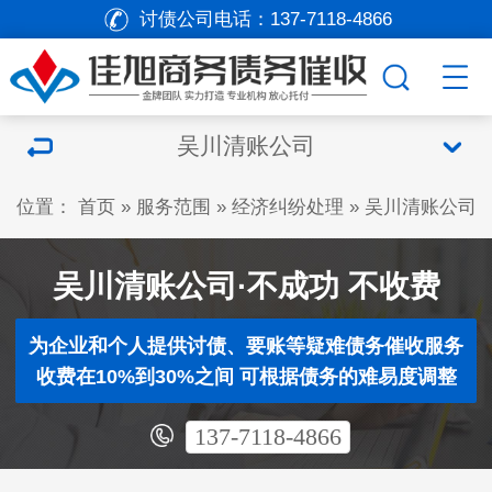
讨债公司电话：
137-7118-4866
吴川清账公司
位置：
首页
»
服务范围
»
经济纠纷处理
»
吴川清账公司
吴川清账公司·不成功 不收费
为企业和个人提供讨债、要账等疑难债务催收服务
收费在10%到30%之间 可根据债务的难易度调整
137-7118-4866