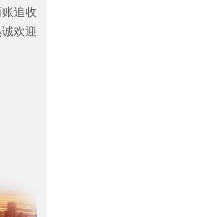
商账追收
热诚欢迎