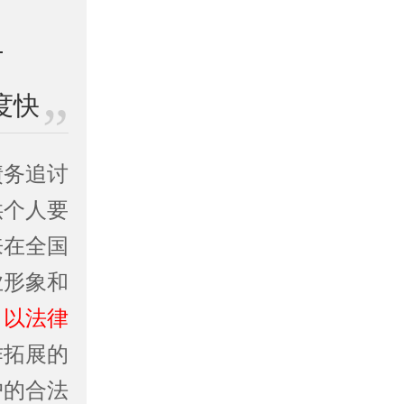
度快
债务追讨
供个人要
来在全国
业形象和
。
以法律
作拓展的
户的合法