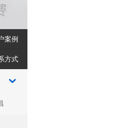
户案例
系方式
昌