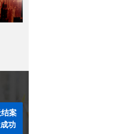
天结案
债成功