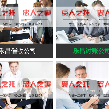
乐昌催收公司
乐昌讨账公