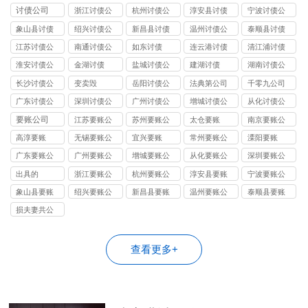
司
司
司
司
司
讨债公司
浙江讨债公
杭州讨债公
淳安县讨债
宁波讨债公
司
司
司
象山县讨债
绍兴讨债公
新昌县讨债
温州讨债公
泰顺县讨债
司
司
江苏讨债公
南通讨债公
如东讨债
连云港讨债
清江浦讨债
司
司
公司
淮安讨债公
金湖讨债
盐城讨债公
建湖讨债
湖南讨债公
司
司
司
长沙讨债公
变卖毁
岳阳讨债公
法典第公司
千零九公司
司
司
广东讨债公
深圳讨债公
广州讨债公
增城讨债公
从化讨债公
司
司
司
司
司
要账公司
江苏要账公
苏州要账公
太仓要账
南京要账公
司
司
司
高淳要账
无锡要账公
宜兴要账
常州要账公
溧阳要账
司
司
广东要账公
广州要账公
增城要账公
从化要账公
深圳要账公
司
司
司
司
司
出具的
浙江要账公
杭州要账公
淳安县要账
宁波要账公
司
司
司
象山县要账
绍兴要账公
新昌县要账
温州要账公
泰顺县要账
司
司
损夫妻共公
司
查看更多+