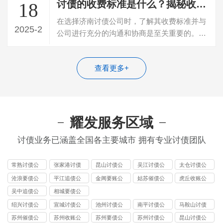
讨债的收费标准是什么？揭秘收账公司的讨债收费标准
18
在选择济南讨债公司时，了解其收费标准并与
2025-2
公司进行充分的沟通和协商是至关重要的。透
明的收费结构、灵活的合作方式以及优质…
查看更多+
耀发服务区域
讨债业务已涵盖全国各主要城市 拥有专业讨债团队
常熟讨债公
张家港讨债
昆山讨债公
吴江讨债公
太仓讨债公
司
公司
司
司
司
沧浪要债公
平江追债公
金阊要账公
姑苏催债公
虎丘收账公
司
司
司
司
司
吴中追债公
相城要债公
司
司
绍兴讨债公
宣城讨债公
池州讨债公
南平讨债公
马鞍山讨债
司
司
司
司
公司
苏州催债公
苏州收账公
苏州要债公
苏州讨债公
昆山讨债公