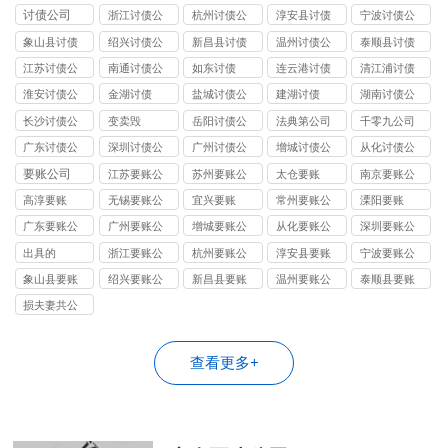
司
司
司
司
债公司
讨债公司
浙江讨债公
杭州讨债公
淳安县讨债
宁波讨债公
司
司
司
象山县讨债
绍兴讨债公
新昌县讨债
温州讨债公
泰顺县讨债
司
司
江苏讨债公
南通讨债公
如东讨债
连云港讨债
清江浦讨债
司
司
公司
淮安讨债公
金湖讨债
盐城讨债公
建湖讨债
湖南讨债公
司
司
司
长沙讨债公
变卖毁
岳阳讨债公
法典第公司
千零九公司
司
司
广东讨债公
深圳讨债公
广州讨债公
增城讨债公
从化讨债公
司
司
司
司
司
要账公司
江苏要账公
苏州要账公
太仓要账
南京要账公
司
司
司
高淳要账
无锡要账公
宜兴要账
常州要账公
溧阳要账
司
司
广东要账公
广州要账公
增城要账公
从化要账公
深圳要账公
司
司
司
司
司
出具的
浙江要账公
杭州要账公
淳安县要账
宁波要账公
司
司
司
象山县要账
绍兴要账公
新昌县要账
温州要账公
泰顺县要账
司
司
损夫妻共公
司
查看更多+