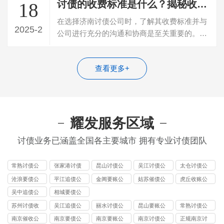
讨债的收费标准是什么？揭秘收账公司的讨债收费标准
18
在选择济南讨债公司时，了解其收费标准并与
2025-2
公司进行充分的沟通和协商是至关重要的。透
明的收费结构、灵活的合作方式以及优质…
查看更多+
耀发服务区域
讨债业务已涵盖全国各主要城市 拥有专业讨债团队
常熟讨债公
张家港讨债
昆山讨债公
吴江讨债公
太仓讨债公
司
公司
司
司
司
沧浪要债公
平江追债公
金阊要账公
姑苏催债公
虎丘收账公
司
司
司
司
司
吴中追债公
相城要债公
司
司
苏州讨债收
吴江追债公
丽水讨债公
昆山要账公
常熟讨债公
费
司
司
司
司
南京催收公
南京要债公
南京要账公
南京讨债公
正规南京讨