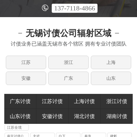
137-7118-4866
无锡讨债公司辐射区域
讨债业务已涵盖无锡市各个辖区 拥有专业讨债团队
江苏
浙江
上海
安徽
广东
山东
广东讨债
江苏讨债
上海讨债
浙江讨债
山东讨债
安徽讨债
湖北讨债
湖南讨债
江苏全境
南京讨债公
玄武
白下
秦淮
建邺