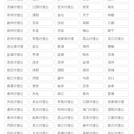
司
无锡讨债公
江阴讨债公
宜兴讨债公
崇安
南长
司
司
司
常州讨债公
溧阳
金坛
天宁
钟楼
司
扬州讨债公
宝应
仪征
高邮
江都
司
徐州讨债公
丰县
沛县
铜山
睢宁
司
苏州讨债公
常熟讨债公
张家港讨债
昆山讨债公
吴江讨债公
司
司
公司
司
司
连云港讨债
连云
新浦
海州
赣榆
公司
盐城讨债公
亭湖
盐都
响水
滨海
司
淮安讨债公
涟水
洪泽
金湖
清河
司
宿迁讨债公
沭阳
泗阳
泗洪
宿城
司
镇江讨债公
丹阳
扬中
句容
京口
司
南通讨债公
海安
如东
启东
如皋
司
泰州讨债公
兴化
靖江
泰兴
姜堰
司
兴化讨债公
东台讨债公
常熟讨债公
江阴讨债公
张家港讨债
司
司
司
司
公司
通州讨债公
宜兴讨债公
邳州讨债公
海门讨债公
溧阳讨债公
司
司
司
司
司
泰兴讨债公
如皋讨债公
昆山讨债公
启东讨债公
江都讨债公
司
司
司
司
司
丹阳讨债公
吴江讨债公
靖江讨债公
扬中讨债公
新沂讨债公
司
司
司
司
司
仪征讨债公
太仓讨债公
姜堰讨债公
高邮讨债公
金坛讨债公