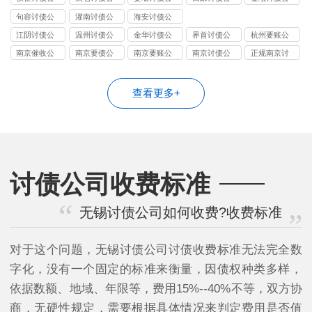
司
司
司
司
司
句容讨债公
灌南讨债公
海安讨债公
司
司
司
江阴讨债公
温州讨债公
金华讨债公
界首讨债公
杭州要账公
司
司
司
司
司哪家好
南京催收公
南京要债公
南京要账公
南京讨债公
正规南京讨
司
司
司
司
债公司
查看更多+
讨债公司收费标准
无锡讨债公司如何收费?收费标准
对于这个问题，无锡讨债公司讨债收费标准无法完全数
字化，没有一个固定的标准来衡量，因债权种类多样，
依据数额、地域、年限等，费用15%--40%不等，双方协
商，无硬性规定，需要根据具体情况来判定费用是否值