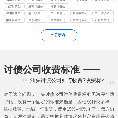
司
司
司
司
司
句容讨债公
灌南讨债公
海安讨债公
司
司
司
溧阳催债公
惠州收债公
中山追债公
东莞收账公
中山讨债公
司
司
司
司
司
南京催收公
南京要债公
南京要账公
南京讨债公
正规南京讨
司
司
司
司
债公司
查看更多+
讨债公司收费标准
汕头讨债公司如何收费?收费标准
对于这个问题，汕头讨债公司讨债收费标准无法完全数
字化，没有一个固定的标准来衡量，因债权种类多样，
依据数额、地域、年限等，费用15%--40%不等，双方协
商，无硬性规定，需要根据具体情况来判定费用是否值