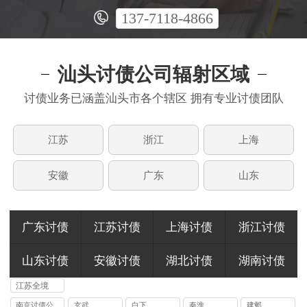
137-7118-4866
汕头讨债公司辐射区域
讨债业务已涵盖汕头市各个辖区 拥有专业讨债团队
江苏
浙江
上海
安徽
广东
山东
广东讨债
江苏讨债
上海讨债
浙江讨债
山东讨债
安徽讨债
湖北讨债
湖南讨债
江苏全境
南京讨债公
玄武
白下
秦淮
建邺