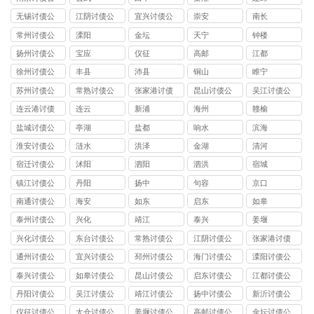
司
无锡讨债公
江阴讨债公
宜兴讨债公
崇安
南长
司
司
司
常州讨债公
溧阳
金坛
天宁
钟楼
司
扬州讨债公
宝应
仪征
高邮
江都
司
徐州讨债公
丰县
沛县
铜山
睢宁
司
苏州讨债公
常熟讨债公
张家港讨债
昆山讨债公
吴江讨债公
司
司
公司
司
司
连云港讨债
连云
新浦
海州
赣榆
公司
盐城讨债公
亭湖
盐都
响水
滨海
司
淮安讨债公
涟水
洪泽
金湖
清河
司
宿迁讨债公
沭阳
泗阳
泗洪
宿城
司
镇江讨债公
丹阳
扬中
句容
京口
司
南通讨债公
海安
如东
启东
如皋
司
泰州讨债公
兴化
靖江
泰兴
姜堰
司
兴化讨债公
东台讨债公
常熟讨债公
江阴讨债公
张家港讨债
司
司
司
司
公司
通州讨债公
宜兴讨债公
邳州讨债公
海门讨债公
溧阳讨债公
司
司
司
司
司
泰兴讨债公
如皋讨债公
昆山讨债公
启东讨债公
江都讨债公
司
司
司
司
司
丹阳讨债公
吴江讨债公
靖江讨债公
扬中讨债公
新沂讨债公
司
司
司
司
司
仪征讨债公
太仓讨债公
姜堰讨债公
高邮讨债公
金坛讨债公