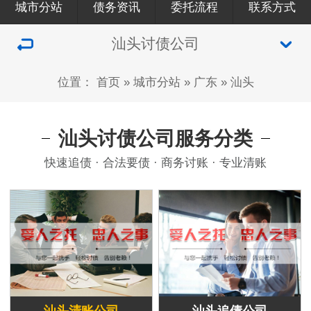
城市分站
债务资讯
委托流程
联系方式
汕头讨债公司
位置：
首页
»
城市分站
»
广东
»
汕头
汕头讨债公司服务分类
快速追债 · 合法要债 · 商务讨账 · 专业清账
汕头清账公司
汕头追债公司